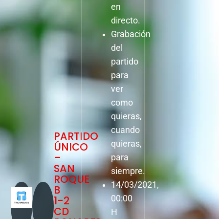
en
directo.
Grabación
del
partido
para
ver
como
quieras,
cuando
PARTIDO
quieras,
ÚNICO
–
para
SAN
siempre.
ROQUE
14/03/2021,
B
1-2
00:00
CD
H