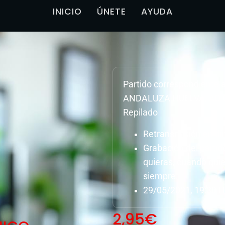
INICIO
ÚNETE
AYUDA
Partido correspondiente
ANDALUZA HUELVA, AD C
Repilado
Retransmisión en dir
Grabación del parti
quieras, cuando quie
siempre.
29/05/2021, 19:30 H
2,95
€