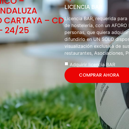
NICO –
LICENCIA BAR
ANDALUZA
D CARTAYA – CD
Licencia BAR, requerida para
de hostelería, con un AFOR
– 24/25
personas, que quiera adquirir
difundirlo en UN SOLO disposi
visualización exclusiva de sus
restaurantes, Asociaciones, P
Adquirir licencia BAR
COMPRAR AHORA