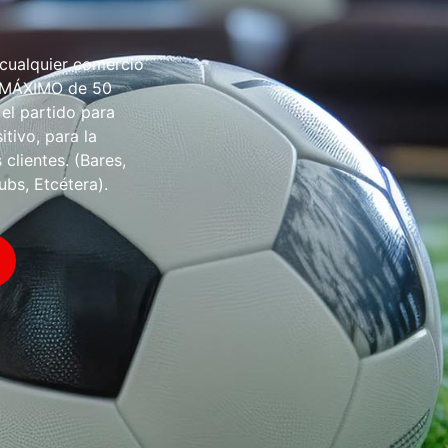
 cualquier comercio
O MÁXIMO de 50
 el partido para
tivo, para la
 clientes. (Bares,
ubs, Etcétera).