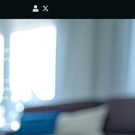
 a: SEGUNDA
artaya – CD
ecto.
do para ver como
ras, para