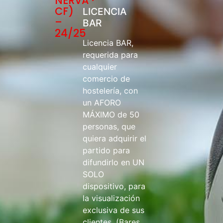
NERVA
CF)
LICENCIA
–
BAR
24/25
Licencia BAR,
requerida para
cualquier
comercio de
hostelería, con
un AFORO
MÁXIMO de 50
personas, que
quiera adquirir el
partido para
difundirlo en UN
SOLO
dispositivo, para
la visualización
exclusiva de sus
clientes. (Bares,