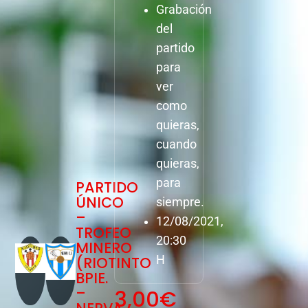
Grabación
del
partido
para
ver
como
quieras,
cuando
quieras,
para
PARTIDO
ÚNICO
siempre.
–
12/08/2021,
TROFEO
20:30
MINERO
(RIOTINTO
H
BPIE.
–
3,00
€