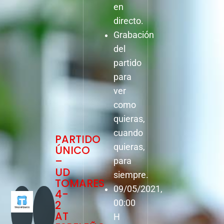
en
directo.
Grabación
del
partido
para
ver
como
quieras,
cuando
PARTIDO
quieras,
ÚNICO
–
para
UD
siempre.
TOMARES
09/05/2021,
4-
2
00:00
AT
H